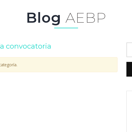
Blog
AEBP
ía convocatoria
ategoría.