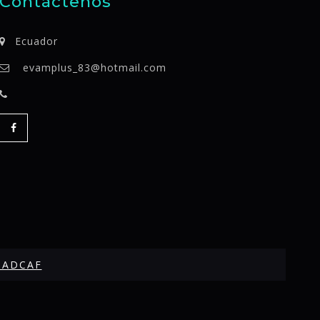
Contáctenos
Ecuador
evamplus_83@hotmail.com
SADCAF