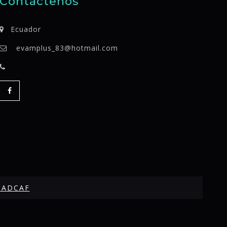
Contáctenos
Ecuador
evamplus_83@hotmail.com
SADCAF