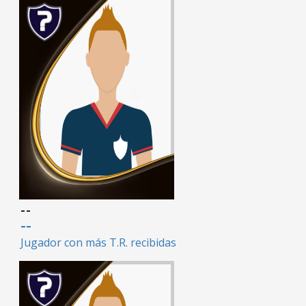
--
--
Jugador con más T.R. recibidas