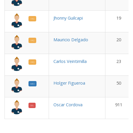
Jhonny Guilcapi
19
ARQ
Mauricio Delgado
20
ARQ
Carlos Veintimilla
23
ARQ
Holger Figueroa
50
MED
Oscar Cordova
911
DEL