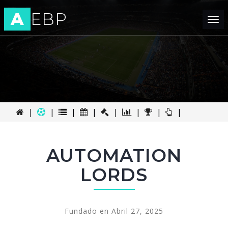
A
EBP
Tog
nav
|
|
|
|
|
|
|
|
AUTOMATION
LORDS
Fundado en Abril 27, 2025