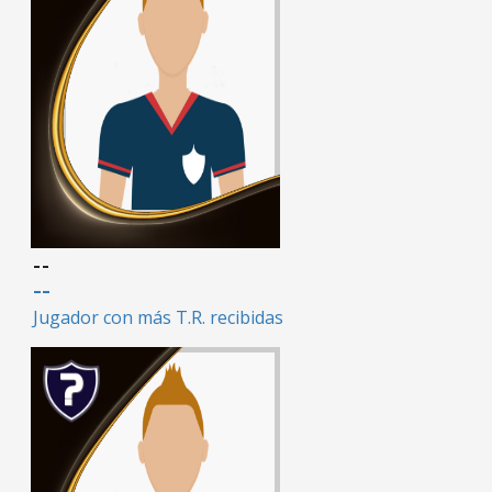
--
--
Jugador con más T.R. recibidas