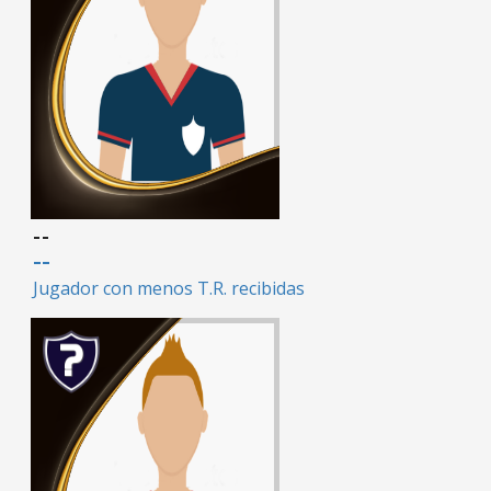
--
--
Jugador con menos T.R. recibidas