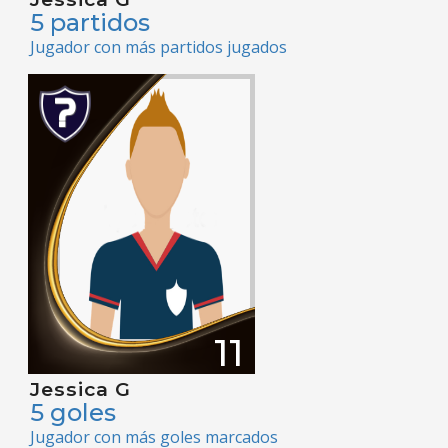
5 partidos
Jugador con más partidos jugados
11
Jessica G
5 goles
Jugador con más goles marcados