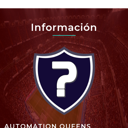
Información
AUTOMATION QUEENS