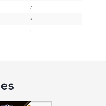
7
8
1
es