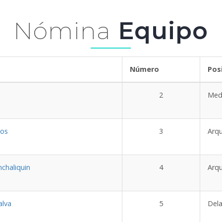
Nómina
Equipo
mbre
Número
Pos
a
2
Med
ios
3
Arq
chaliquin
4
Arq
alva
5
Del