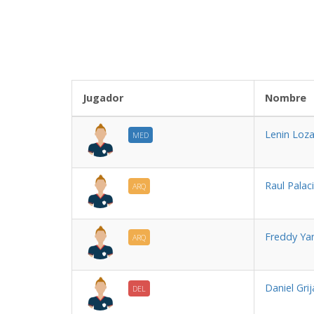
Jugador
No
Lenin Loz
MED
Raul Palac
ARQ
Freddy Yan
ARQ
Daniel Grij
DEL