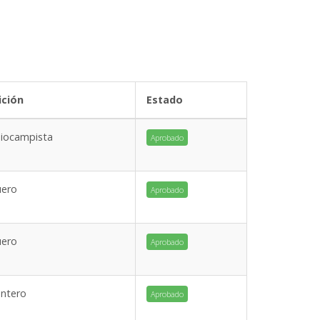
ición
Estado
iocampista
Aprobado
uero
Aprobado
uero
Aprobado
antero
Aprobado