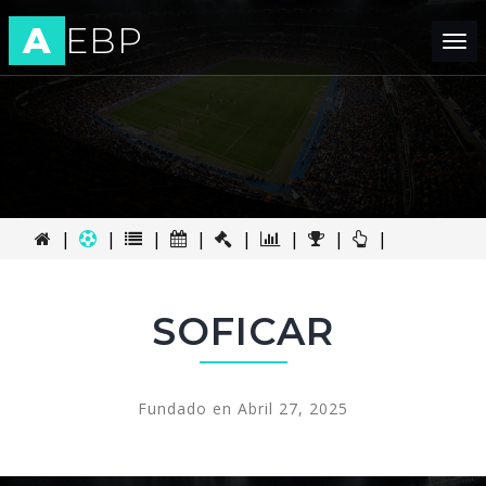
A
EBP
Tog
nav
|
|
|
|
|
|
|
|
SOFICAR
Fundado en Abril 27, 2025