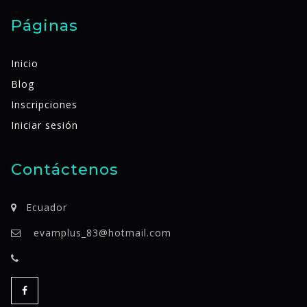
Páginas
Inicio
Blog
Inscripciones
Iniciar sesión
Contáctenos
Ecuador
evamplus_83@hotmail.com