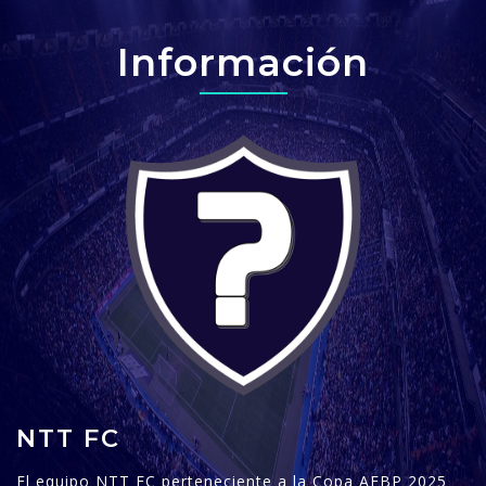
Información
NTT FC
El equipo NTT FC perteneciente a la Copa AEBP 2025