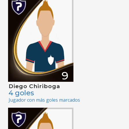
9
Diego Chiriboga
4 goles
Jugador con más goles marcados