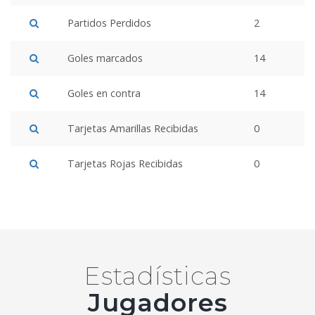
Partidos Perdidos
2
Goles marcados
14
Goles en contra
14
Tarjetas Amarillas Recibidas
0
Tarjetas Rojas Recibidas
0
Estadísticas
Jugadores