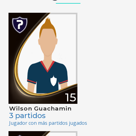
15
Wilson Guachamin
3 partidos
Jugador con más partidos jugados