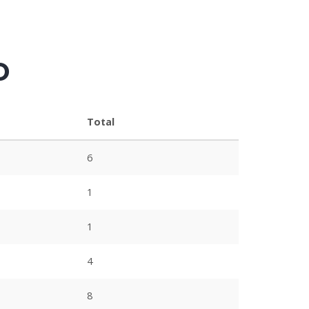
o
Total
6
1
1
4
8