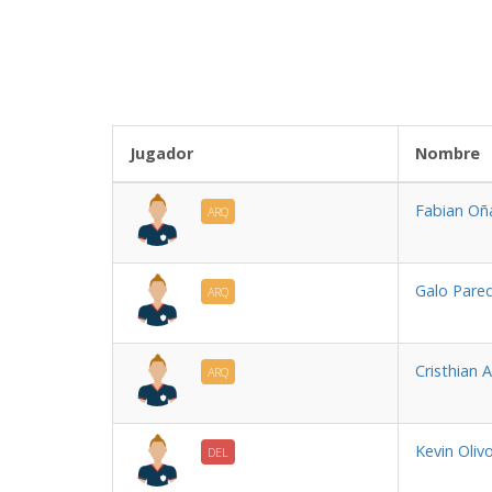
Jugador
No
Fabian O
ARQ
Galo Pare
ARQ
Cristhian 
ARQ
Kevin Oliv
DEL