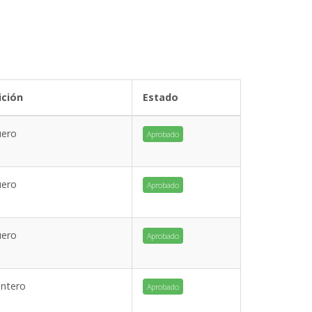
ición
Estado
uero
Aprobado
uero
Aprobado
uero
Aprobado
antero
Aprobado