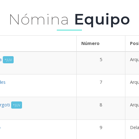
Nómina
Equipo
mbre
Número
Pos
ña
5
Arq
*JUV
des
7
Arq
Argoti
8
Arq
*JUV
o
9
Del