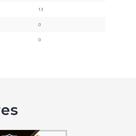
13
0
0
es