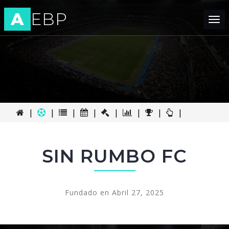
A
EBP
Tog
nav
|
|
|
|
|
|
|
|
SIN RUMBO FC
Fundado en Abril 27, 2025