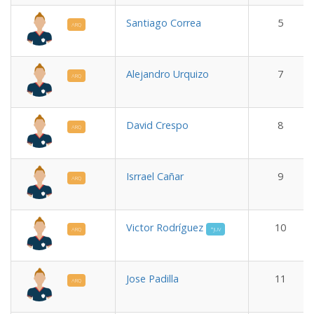
Santiago Correa
5
ARQ
Alejandro Urquizo
7
ARQ
David Crespo
8
ARQ
Isrrael Cañar
9
ARQ
Victor Rodríguez
10
ARQ
*JUV
Jose Padilla
11
ARQ