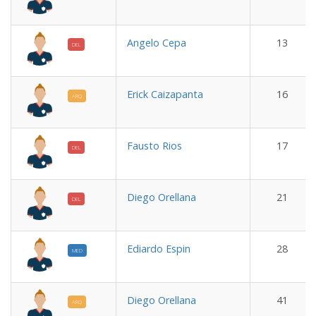
Angelo Cepa
13
DEL
Erick Caizapanta
16
ARQ
Fausto Rios
17
DEL
Diego Orellana
21
DEL
Ediardo Espin
28
MED
Diego Orellana
41
ARQ