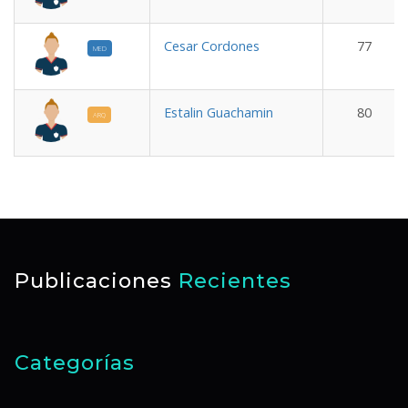
Cesar Cordones
77
MED
Estalin Guachamin
80
ARQ
Publicaciones
Recientes
Categorías