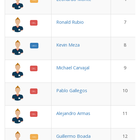
ARQ
Ronald Rubio
7
DEL
Kevin Meza
8
MED
Michael Carvajal
9
DEL
Pablo Gallegos
10
DEL
Alejandro Armas
11
DEL
Guillermo Boada
12
ARQ