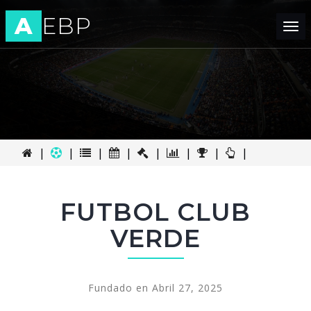
A
EBP
Tog
nav
|
|
|
|
|
|
|
|
FUTBOL CLUB
VERDE
Fundado en Abril 27, 2025