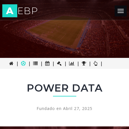
A
EBP
Tog
nav
|
|
|
|
|
|
|
|
POWER DATA
Fundado en Abril 27, 2025