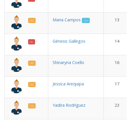
Maria Campos
13
ARQ
*JUV
Génesis Gallegos
14
DEL
Shinaryna Coello
16
ARQ
Jessica Arequipa
17
ARQ
Yadira Rodríguez
23
ARQ