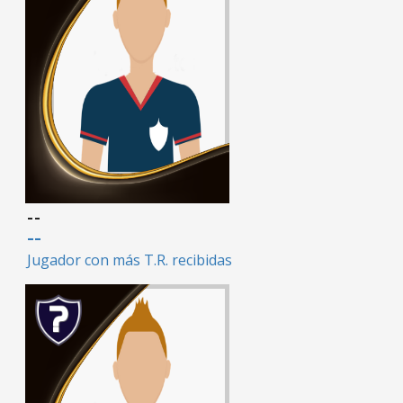
--
--
Jugador con más T.R. recibidas