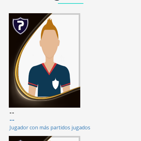
--
--
Jugador con más partidos jugados