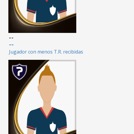
--
--
Jugador con menos T.R. recibidas