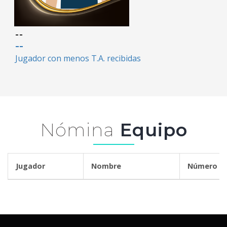
--
--
Jugador con menos T.A. recibidas
Nómina
Equipo
Jugador
Nombre
Número