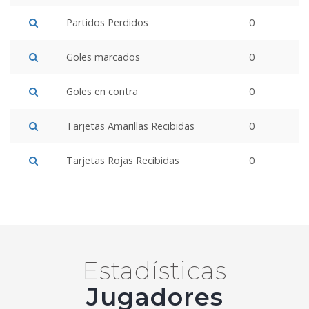
Partidos Perdidos
0
Goles marcados
0
Goles en contra
0
Tarjetas Amarillas Recibidas
0
Tarjetas Rojas Recibidas
0
Estadísticas
Jugadores