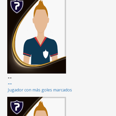
--
--
Jugador con más goles marcados