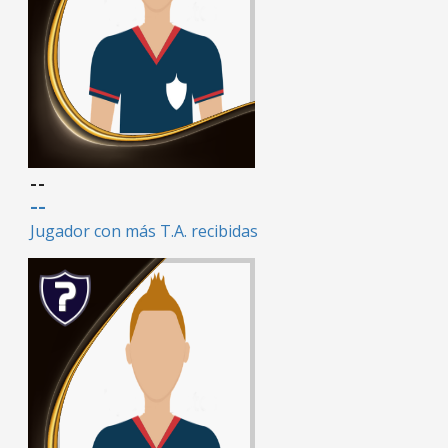
--
--
Jugador con más T.A. recibidas