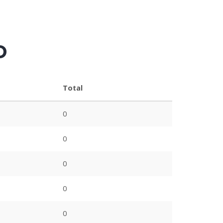
o
Total
0
0
0
0
0