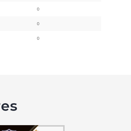
0
0
0
es