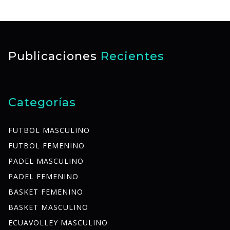
Publicaciones
Recientes
Categorías
FUTBOL MASCULINO
FUTBOL FEMENINO
PADEL MASCULINO
PADEL FEMENINO
BASKET FEMENINO
BASKET MASCULINO
ECUAVOLLEY MASCULINO