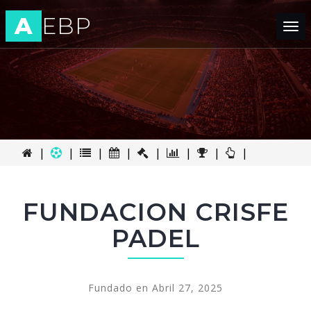
A
EBP
Tog
nav
|
|
|
|
|
|
|
|
FUNDACION CRISFE
PADEL
Fundado en Abril 27, 2025