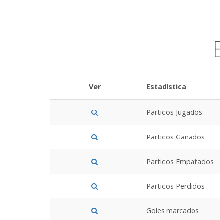
Ver
Estadística
Partidos Jugados
Partidos Ganados
Partidos Empatados
Partidos Perdidos
Goles marcados