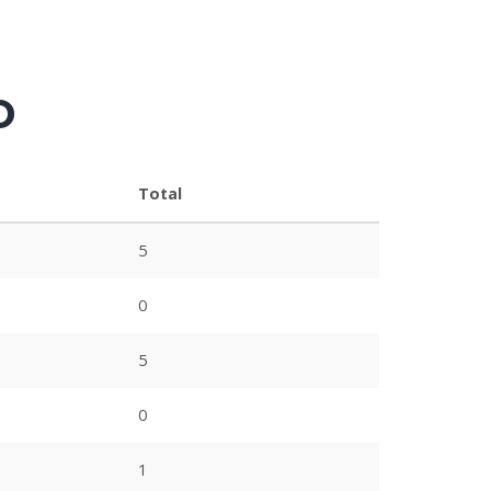
o
Total
5
0
5
0
1