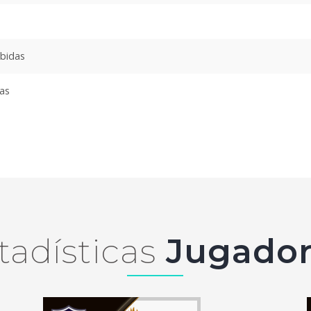
ibidas
das
tadísticas
Jugador