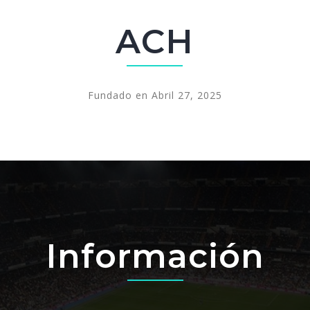
ACH
Fundado en Abril 27, 2025
Información