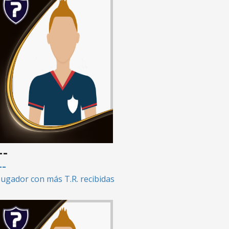
--
--
Jugador con más T.R. recibidas