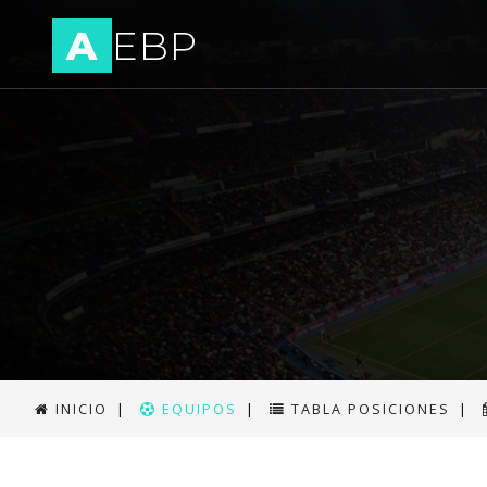
A
EBP
INICIO
|
EQUIPOS
|
TABLA POSICIONES
|