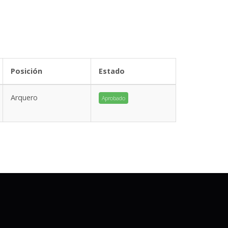
Posición
Estado
Arquero
Aprobado