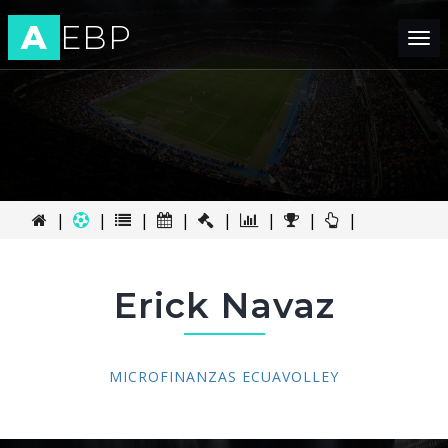
A
EBP
Tog
nav
|
|
|
|
|
|
|
|
Erick Navaz
MICROFINANZAS ECUAVOLLEY