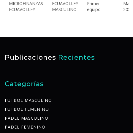
MICROFINANZAS
ECUAVOLLEY
Primer
Mayo
ECUAVOLLEY
MASCULINO
equipo
2025
Publicaciones
Recientes
Categorías
FUTBOL MASCULINO
FUTBOL FEMENINO
PADEL MASCULINO
PADEL FEMENINO