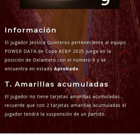
9
Información
El jugador Jessica Quinteros perteneciente al equipo
POWER DATA de Copa AEBP 2025 juega en la
posición de Delantero con el número 9 y se
encuentra en estado
Aprobado
.
T. Amarillas acumuladas
El jugador no tiene tarjetas amarillas acumuladas ,
recuerde que con 2 tarjetas amarillas acumuladas el
jugador tendrá la suspensión de un partido.