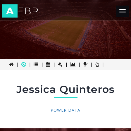
A
EBP
Tog
nav
|
|
|
|
|
|
|
|
Jessica Quinteros
POWER DATA