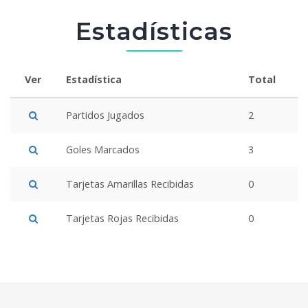
Estadísticas
Ver
Estadística
Total
Partidos Jugados
2
Goles Marcados
3
Tarjetas Amarillas Recibidas
0
Tarjetas Rojas Recibidas
0