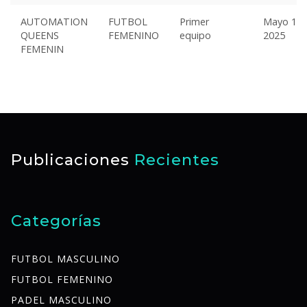
AUTOMATION
FUTBOL
Primer
Mayo 15,
QUEENS
FEMENINO
equipo
2025
FEMENIN
Publicaciones
Recientes
Categorías
FUTBOL MASCULINO
FUTBOL FEMENINO
PADEL MASCULINO