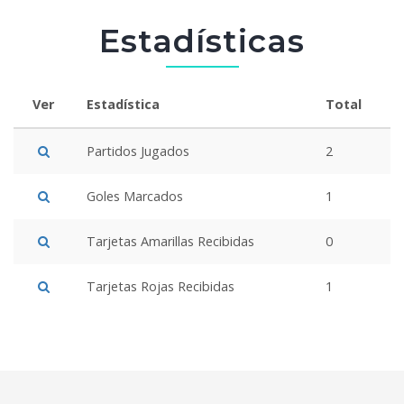
Estadísticas
Ver
Estadística
Total
Partidos Jugados
2
Goles Marcados
1
Tarjetas Amarillas Recibidas
0
Tarjetas Rojas Recibidas
1