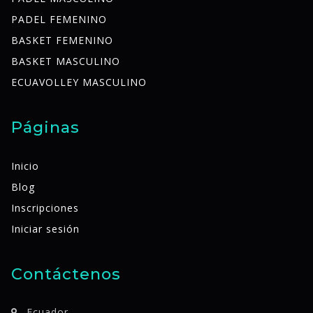
PADEL FEMENINO
BASKET FEMENINO
BASKET MASCULINO
ECUAVOLLEY MASCULINO
Páginas
Inicio
Blog
Inscripciones
Iniciar sesión
Contáctenos
Ecuador