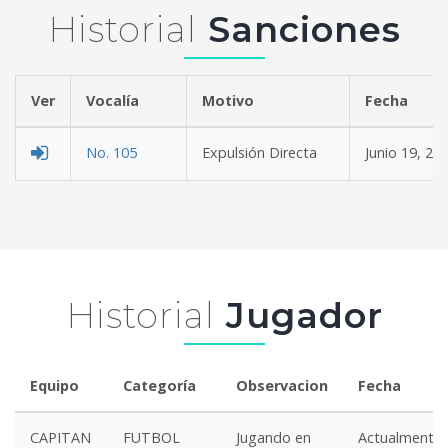
Historial
Sanciones
Ver
Vocalía
Motivo
Fe
No. 105
Expulsión Directa
Junio 19, 20
Historial
Jugador
Equipo
Categoría
Observacion
Fecha
CAPITAN
FUTBOL
Jugando en
Actualmente