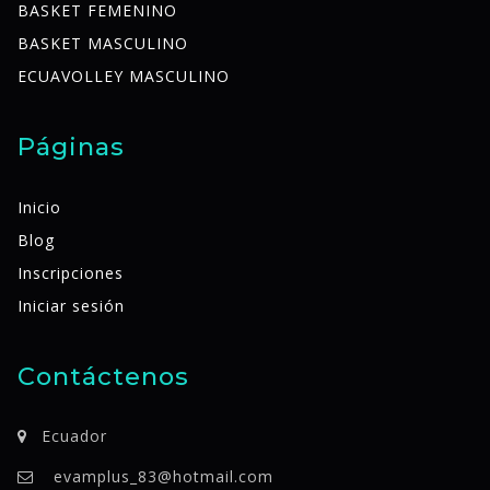
BASKET FEMENINO
BASKET MASCULINO
ECUAVOLLEY MASCULINO
Páginas
Inicio
Blog
Inscripciones
Iniciar sesión
Contáctenos
Ecuador
evamplus_83@hotmail.com