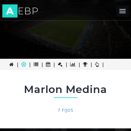
A
EBP
Tog
nav
|
|
|
|
|
|
|
|
Marlon Medina
7 FIJOS