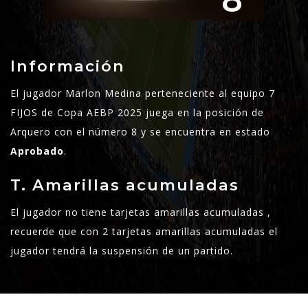
8
Información
El jugador Marlon Medina perteneciente al equipo 7
FIJOS de Copa AEBP 2025 juega en la posición de
Arquero con el número 8 y se encuentra en estado
Aprobado
.
T. Amarillas acumuladas
El jugador no tiene tarjetas amarillas acumuladas ,
recuerde que con 2 tarjetas amarillas acumuladas el
jugador tendrá la suspensión de un partido.