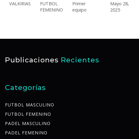
VALKIRIAS
FUTBOL
Primer
Mayo 28,
FEMENINO
equipo
2025
Publicaciones
Recientes
Categorías
FUTBOL MASCULINO
FUTBOL FEMENINO
PADEL MASCULINO
PADEL FEMENINO