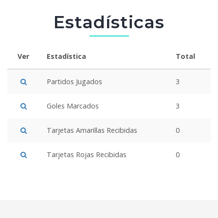
Estadísticas
Ver
Estadística
Total
Partidos Jugados
3
Goles Marcados
3
Tarjetas Amarillas Recibidas
0
Tarjetas Rojas Recibidas
0