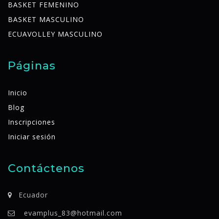
BASKET FEMENINO
BASKET MASCULINO
ECUAVOLLEY MASCULINO
Páginas
Inicio
Blog
Inscripciones
Iniciar sesión
Contáctenos
Ecuador
evamplus_83@hotmail.com