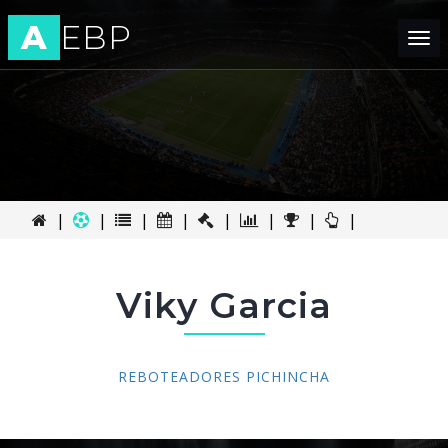
A
EBP
Tog
nav
|
|
|
|
|
|
|
|
Viky Garcia
REBOTEADORES PICHINCHA