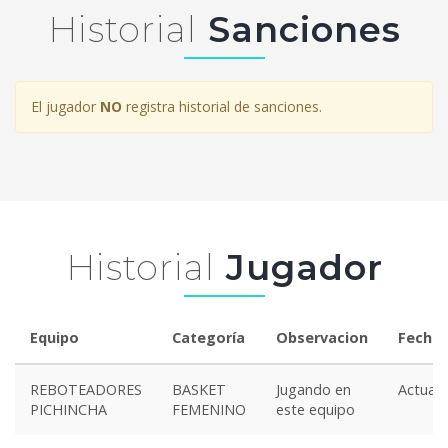
Historial
Sanciones
El jugador
NO
registra historial de sanciones.
Historial
Jugador
Equipo
Categoría
Observacion
Fecha
REBOTEADORES
BASKET
Jugando en
Actual
PICHINCHA
FEMENINO
este equipo