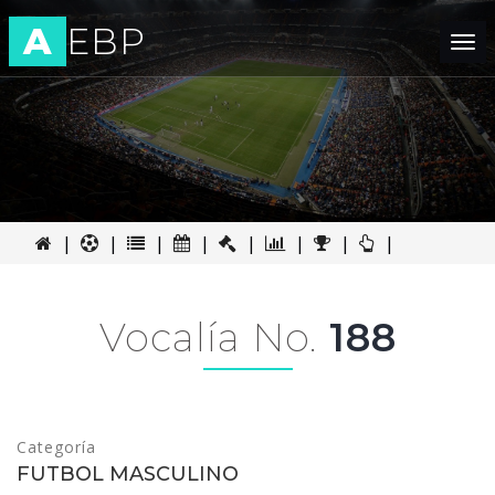
A
EBP
Tog
nav
|
|
|
|
|
|
|
|
Vocalía No.
188
Categoría
FUTBOL MASCULINO