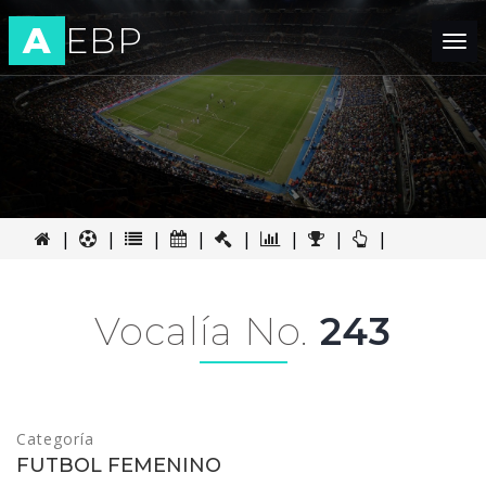
A
EBP
Tog
nav
|
|
|
|
|
|
|
|
Vocalía No.
243
Categoría
FUTBOL FEMENINO