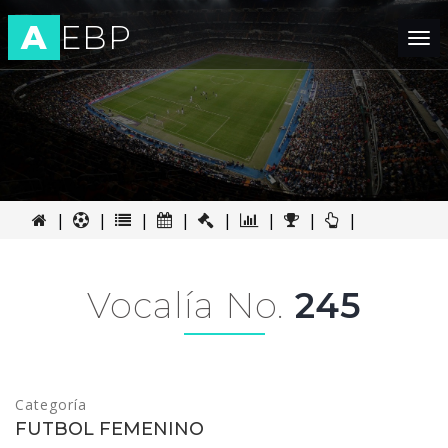
A
EBP
Tog
nav
|
|
|
|
|
|
|
|
Vocalía No.
245
Categoría
FUTBOL FEMENINO