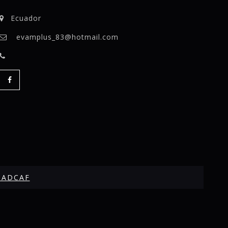
Ecuador
evamplus_83@hotmail.com
SADCAF