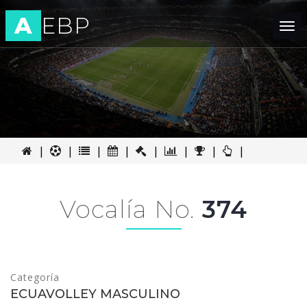
A
EBP
Tog
nav
|
|
|
|
|
|
|
|
Vocalía No.
374
Categoría
ECUAVOLLEY MASCULINO