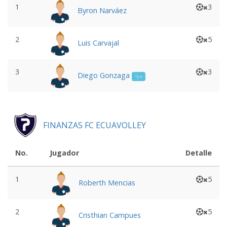
1
3
Byron Narváez
2
5
Luis Carvajal
3
3
Diego Gonzaga
*JUV
FINANZAS FC ECUAVOLLEY
No.
Jugador
Detalle
1
5
Roberth Mencias
2
5
Cristhian Campues