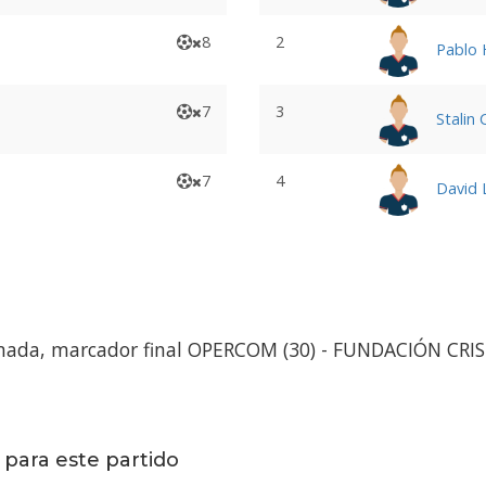
8
2
Pablo 
7
3
Stalin 
7
4
David 
amada, marcador final OPERCOM (30) - FUNDACIÓN CRIS
 para este partido