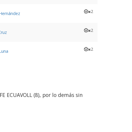
2
Hernández
2
Cruz
2
Luna
FE ECUAVOLL (8), por lo demás sin