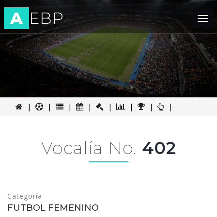
A
EBP
Tog
nav
|
|
|
|
|
|
|
|
Vocalía No.
402
Categoría
FUTBOL FEMENINO