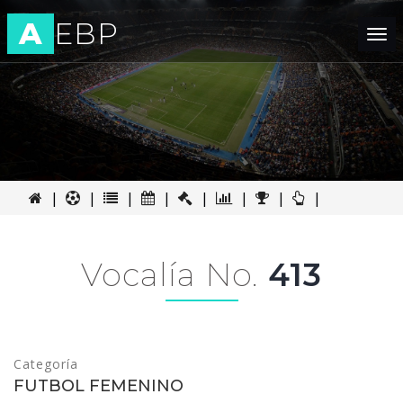
A
EBP
Tog
nav
|
|
|
|
|
|
|
|
Vocalía No.
413
Categoría
FUTBOL FEMENINO