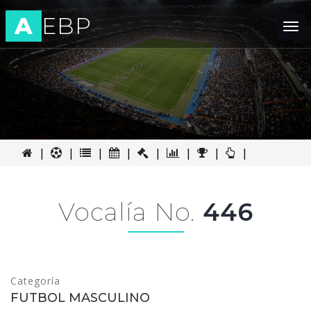
A
EBP
Tog
nav
|
|
|
|
|
|
|
|
Vocalía No.
446
Categoría
FUTBOL MASCULINO