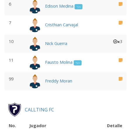
6
Edison Medina
*JUV
7
Cristhian Carvajal
10
3
Nick Guerra
11
Fausto Molina
*JUV
99
Freddy Moran
CALLTING FC
No.
Jugador
Detalle