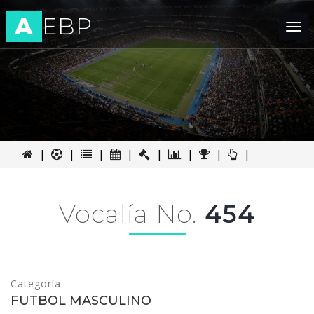
A
EBP
Tog
nav
|
|
|
|
|
|
|
|
Vocalía No.
454
Categoría
FUTBOL MASCULINO