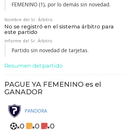
FEMENINO (1), por lo demás sin novedad.
Nombre del Sr. Árbitro
No se registró en el sistema árbitro para
este partido
Informe del Sr. Árbitro
Partido sin novedad de tarjetas.
Resumen del partido
PAGUE YA FEMENINO es el
GANADOR
PANDORA
0
0
0