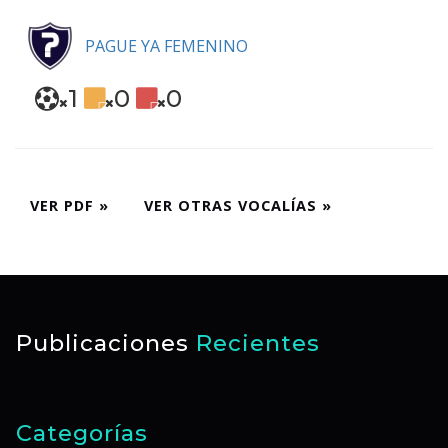
PAGUE YA FEMENINO
1
0
0
VER PDF »
VER OTRAS VOCALÍAS »
Publicaciones
Recientes
Categorías