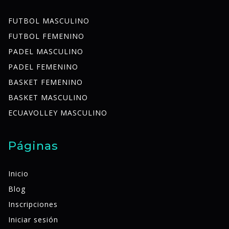
FUTBOL MASCULINO
FUTBOL FEMENINO
PADEL MASCULINO
PADEL FEMENINO
BASKET FEMENINO
BASKET MASCULINO
ECUAVOLLEY MASCULINO
Páginas
Inicio
Blog
Inscripciones
Iniciar sesión