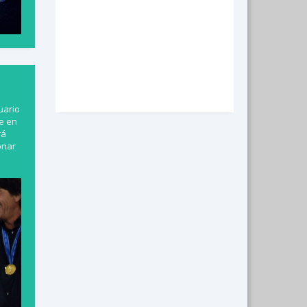
uario
e en
rá
onar