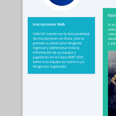
Equi
Inscripciones Web
Si es
sele
SADCAF cuenta con la funcionalidad
relev
de inscripciones en línea, esto le
elec
permite a usted como dirigente
y adm
ingresar y administrar toda la
información de su equipo y
jugadores en la Copa AEBP 2025,
tanto si su equipo es nuevo o ya
tenga uno registrado.