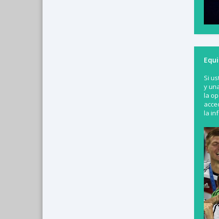
Equi
Si us
y un
la op
acced
la in