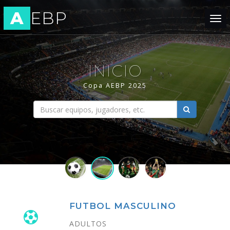
A
EBP
Tog
navi
INICIO
Copa AEBP 2025
FUTBOL MASCULINO
ADULTOS