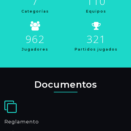
7
110
Categorías
Equipos
962
321
Jugadores
Partidos jugados
Documentos
Reglamento