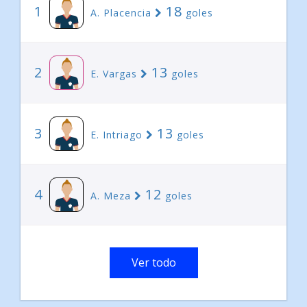
1
18
A. Placencia
goles
2
13
E. Vargas
goles
3
13
E. Intriago
goles
4
12
A. Meza
goles
Ver todo