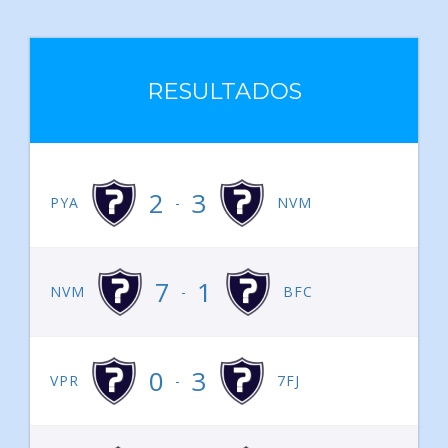
RESULTADOS
2
3
PYA
-
NVM
7
1
NVM
-
BFC
0
3
VPR
-
7FJ