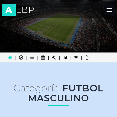
A
EBP
Tog
nav
|
|
|
|
|
|
|
|
Categoría
FUTBOL
MASCULINO