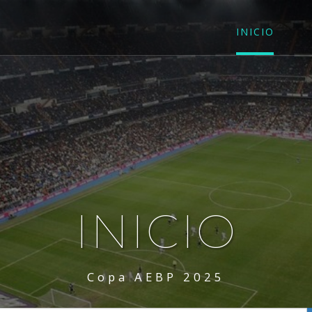
INICIO
NIC
Copa AEBP 2025