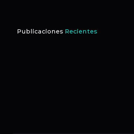
Publicaciones
Recientes