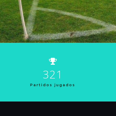
321
Partidos jugados