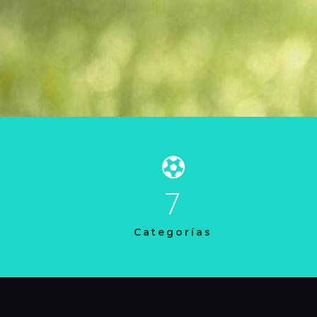
7
Categorías