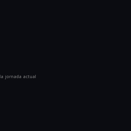
la jornada actual