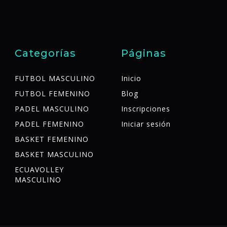
Categorías
Páginas
FUTBOL MASCULINO
Inicio
FUTBOL FEMENINO
Blog
PADEL MASCULINO
Inscripciones
PADEL FEMENINO
Iniciar sesión
BASKET FEMENINO
BASKET MASCULINO
ECUAVOLLEY
MASCULINO