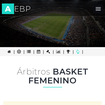
A
EBP
Tog
nav
|
|
|
|
|
|
|
|
Árbitros
BASKET
FEMENINO