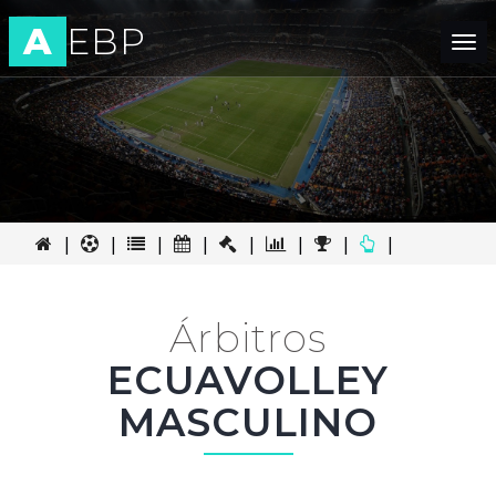
A
EBP
Tog
nav
|
|
|
|
|
|
|
|
Árbitros
ECUAVOLLEY
MASCULINO