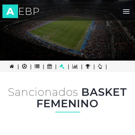
A
EBP
Tog
nav
|
|
|
|
|
|
|
|
Sancionados
BASKET
FEMENINO