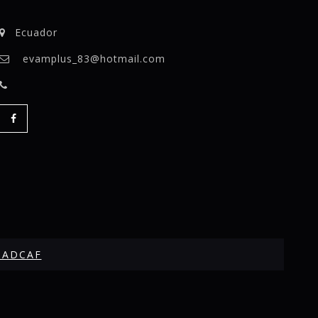
Ecuador
evamplus_83@hotmail.com
SADCAF