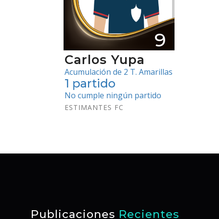
9
Carlos Yupa
Acumulación de 2 T. Amarillas
1 partido
No cumple ningún partido
ESTIMANTES FC
Publicaciones
Recientes