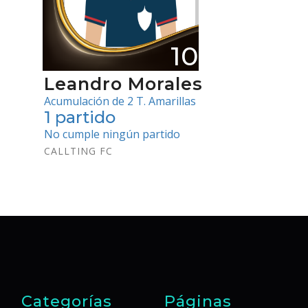
10
Leandro Morales
Acumulación de 2 T. Amarillas
1 partido
No cumple ningún partido
CALLTING FC
Categorías
Páginas