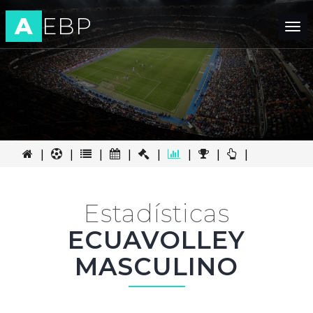
A
EBP
Tog
nav
|
|
|
|
|
|
|
|
Estadísticas
ECUAVOLLEY
MASCULINO