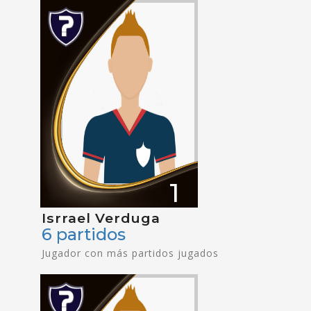
1
Isrrael Verduga
6 partidos
Jugador con más partidos jugados