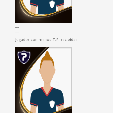
--
--
Jugador con menos T.R. recibidas