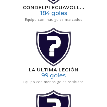
CONDELPI ECUAVOLL...
184 goles
Equipo con más goles marcados
LA ULTIMA LEGIÓN
99 goles
Equipo con menos goles recibidos