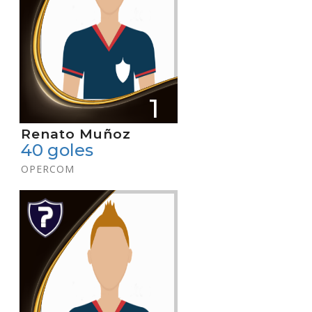
1
Renato Muñoz
40 goles
OPERCOM