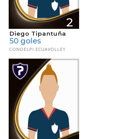
2
Diego Tipantuña
50 goles
CONDELPI ECUAVOLLEY