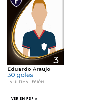
3
Eduardo Araujo
30 goles
LA ULTIMA LEGIÓN
VER EN PDF »