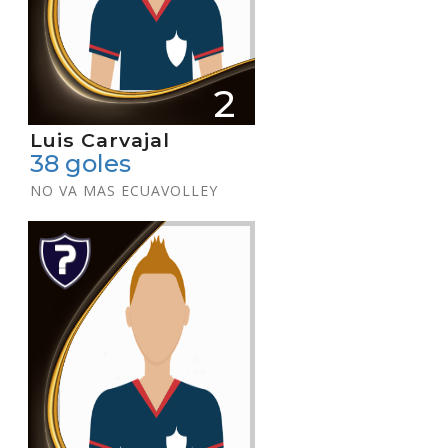
2
Luis Carvajal
38 goles
NO VA MAS ECUAVOLLEY