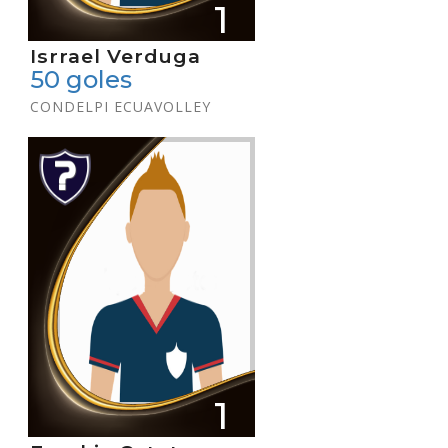
1
Isrrael Verduga
50 goles
CONDELPI ECUAVOLLEY
1