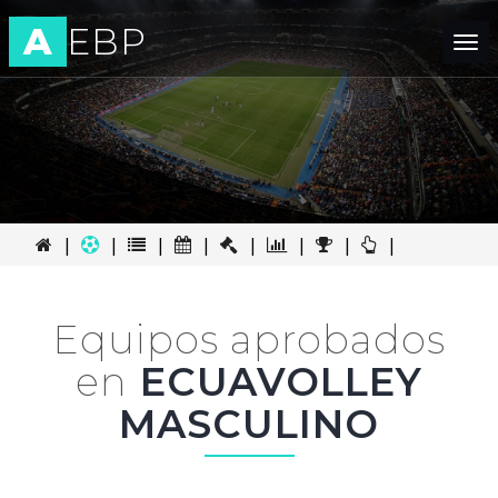
A
EBP
Tog
nav
|
|
|
|
|
|
|
|
Equipos aprobados
en
ECUAVOLLEY
MASCULINO