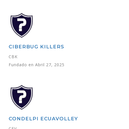
CIBERBUG KILLERS
CBK
Fundado en Abril 27, 2025
CONDELPI ECUAVOLLEY
CEV