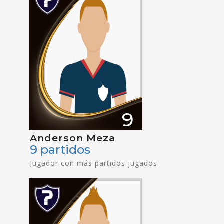
9
Anderson Meza
9 partidos
Jugador con más partidos jugados