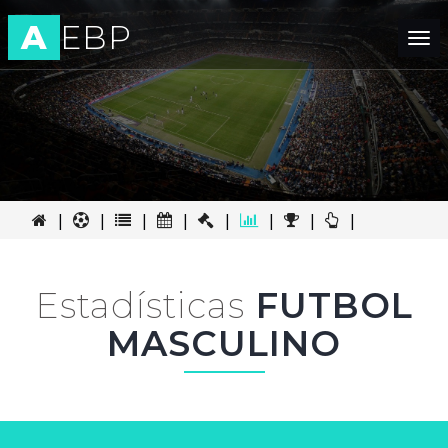
A
EBP
Tog
nav
|
|
|
|
|
|
|
|
Estadísticas
FUTBOL
MASCULINO