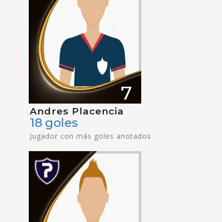
7
Andres Placencia
18 goles
Jugador con más goles anotados