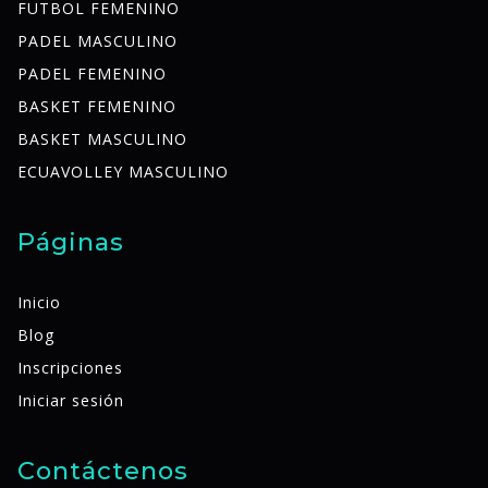
FUTBOL FEMENINO
PADEL MASCULINO
PADEL FEMENINO
BASKET FEMENINO
BASKET MASCULINO
ECUAVOLLEY MASCULINO
Páginas
Inicio
Blog
Inscripciones
Iniciar sesión
Contáctenos