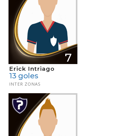
7
Erick Intriago
13 goles
INTER ZONAS