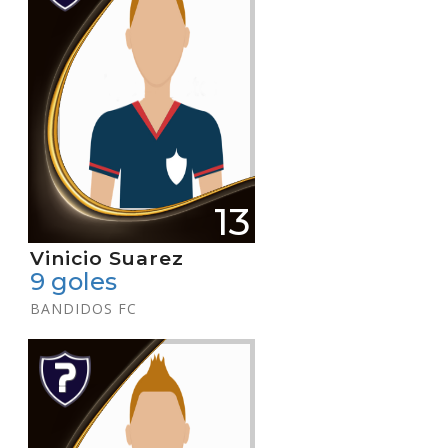
13
Vinicio Suarez
9 goles
BANDIDOS FC