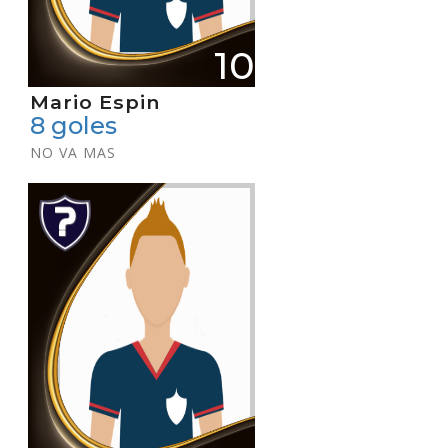
10
Mario Espin
8 goles
NO VA MAS