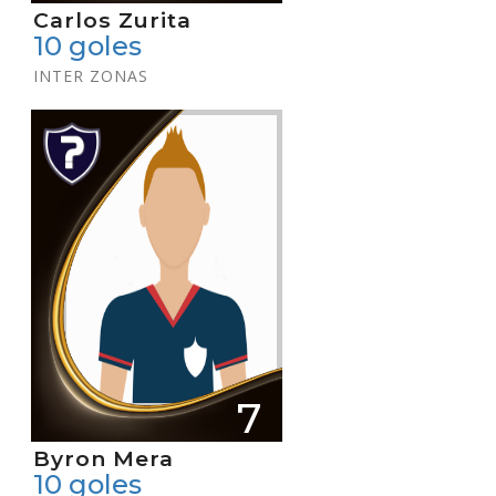
Carlos Zurita
10 goles
INTER ZONAS
7
Byron Mera
10 goles