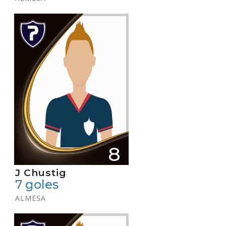
8
J Chustig
7 goles
ALMESA