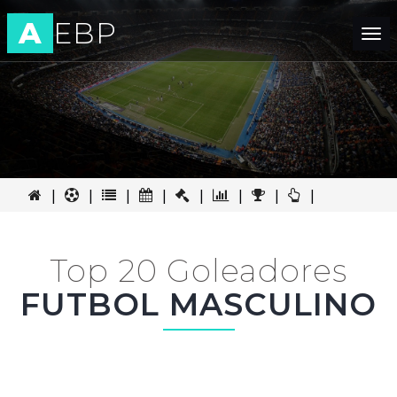
A
EBP
Tog
nav
|
|
|
|
|
|
|
|
Top 20 Goleadores
FUTBOL MASCULINO