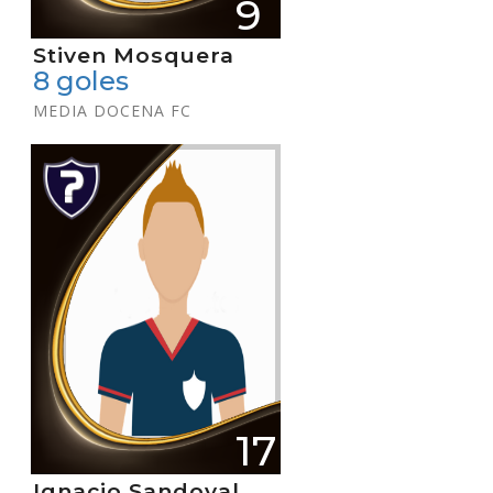
9
Stiven Mosquera
8 goles
MEDIA DOCENA FC
17
Ignacio Sandoval