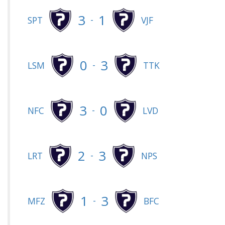
3
1
-
SPT
VJF
0
3
-
LSM
TTK
3
0
-
NFC
LVD
2
3
-
LRT
NPS
1
3
-
MFZ
BFC