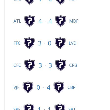
4
4
-
ATL
MDF
3
0
-
FFC
LVD
3
3
-
CFC
CRB
0
4
-
VJF
CBP
1
1
-
SRF
SPT