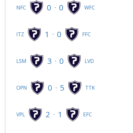
0
0
-
NFC
WFC
1
0
-
ITZ
FFC
3
0
-
LSM
LVD
0
5
-
OPN
TTK
2
1
-
VPL
EFC