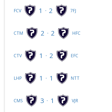
1
2
-
FCV
7FJ
2
2
-
CTM
HFC
1
2
-
CTV
EFC
1
1
-
LHP
NTT
3
1
-
CMS
VJR