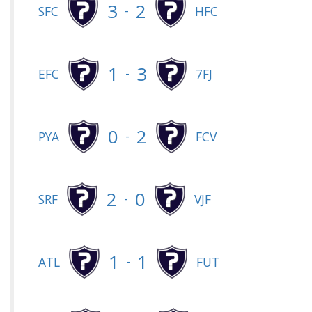
3
2
-
SFC
HFC
1
3
-
EFC
7FJ
0
2
-
PYA
FCV
2
0
-
SRF
VJF
1
1
-
ATL
FUT