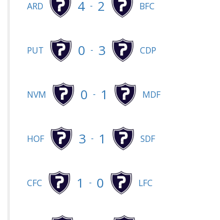
4
2
-
ARD
BFC
0
3
-
PUT
CDP
0
1
-
NVM
MDF
3
1
-
HOF
SDF
1
0
-
CFC
LFC