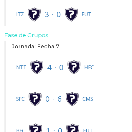
3
0
-
ITZ
FUT
Fase de Grupos
Jornada: Fecha 7
4
0
-
NTT
HFC
0
6
-
SFC
CMS
1
0
-
BFC
FUT