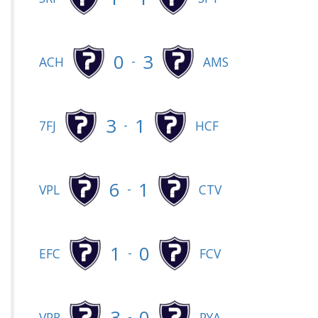
0
3
-
ACH
AMS
3
1
-
7FJ
HCF
6
1
-
VPL
CTV
1
0
-
EFC
FCV
3
0
-
VPR
PYA