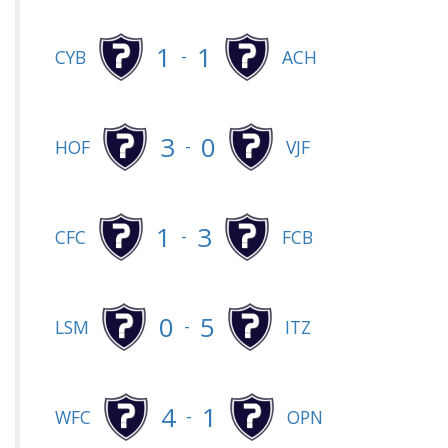
1
1
-
CYB
ACH
3
0
-
HOF
VJF
1
3
-
CFC
FCB
0
5
-
LSM
ITZ
4
1
-
WFC
OPN