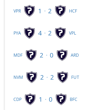
1
2
-
VPR
HCF
4
2
-
PYA
VPL
2
0
-
MDF
ARD
2
2
-
NVM
FUT
1
0
-
CDP
BFC