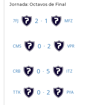
Jornada: Octavos de Final
2
1
-
7FJ
MFZ
0
2
-
CMS
VPR
0
5
-
CRB
ITZ
0
2
-
TTK
PYA