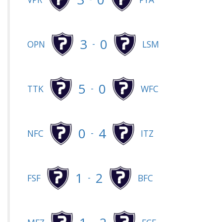
3
0
-
OPN
LSM
5
0
-
TTK
WFC
0
4
-
NFC
ITZ
1
2
-
FSF
BFC