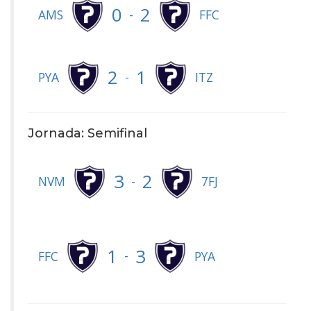
0
2
-
AMS
FFC
2
1
-
PYA
ITZ
Jornada: Semifinal
3
2
-
NVM
7FJ
1
3
-
FFC
PYA