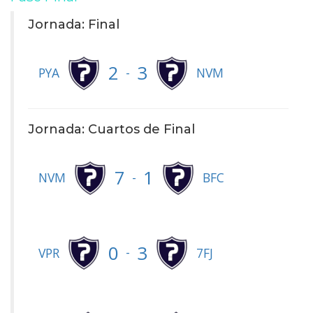
Jornada: Final
2
3
-
PYA
NVM
Jornada: Cuartos de Final
7
1
-
NVM
BFC
0
3
-
VPR
7FJ