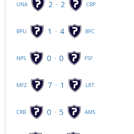
2
2
-
UNA
CBP
1
4
-
BPU
BFC
0
0
-
NPS
FSF
7
1
-
MFZ
LRT
0
5
-
CRB
AMS