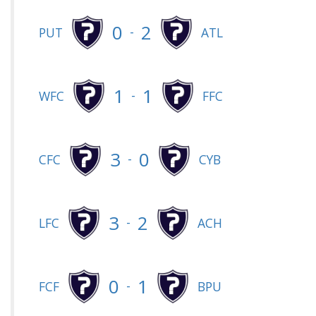
0
2
-
PUT
ATL
1
1
-
WFC
FFC
3
0
-
CFC
CYB
3
2
-
LFC
ACH
0
1
-
FCF
BPU