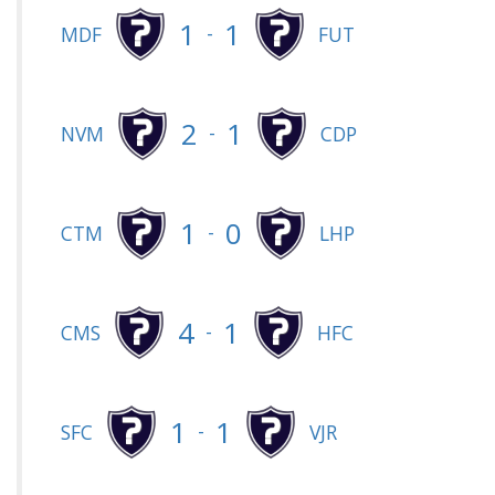
1
1
-
MDF
FUT
2
1
-
NVM
CDP
1
0
-
CTM
LHP
4
1
-
CMS
HFC
1
1
-
SFC
VJR