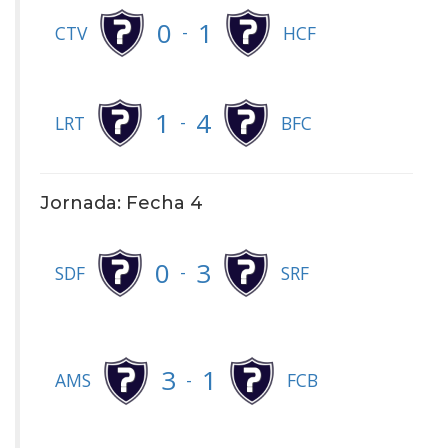
0
1
-
CTV
HCF
1
4
-
LRT
BFC
Jornada: Fecha 4
0
3
-
SDF
SRF
3
1
-
AMS
FCB