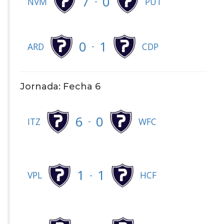
7
0
-
NVM
PUT
0
1
-
ARD
CDP
Jornada: Fecha 6
6
0
-
ITZ
WFC
1
1
-
VPL
HCF