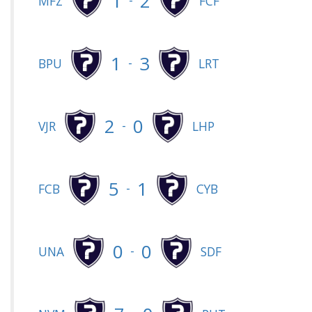
1
2
-
MFZ
FCF
1
3
-
BPU
LRT
2
0
-
VJR
LHP
5
1
-
FCB
CYB
0
0
-
UNA
SDF