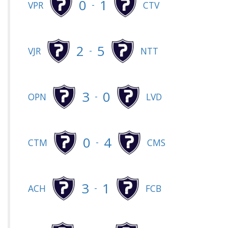
0
1
-
VPR
CTV
2
5
-
VJR
NTT
3
0
-
OPN
LVD
0
4
-
CTM
CMS
3
1
-
ACH
FCB