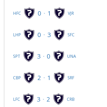
0
1
-
HFC
VJR
0
3
-
LHP
SFC
3
0
-
SPT
UNA
2
1
-
CBP
SRF
3
2
-
LFC
CRB