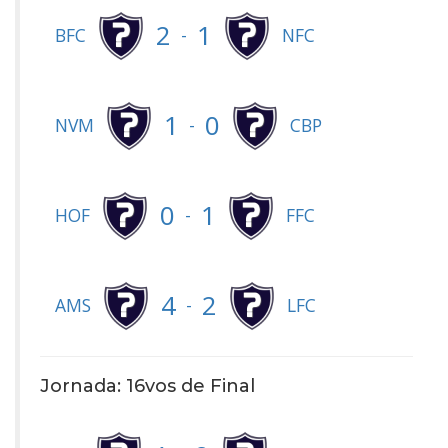
2
1
-
BFC
NFC
1
0
-
NVM
CBP
0
1
-
HOF
FFC
4
2
-
AMS
LFC
Jornada: 16vos de Final