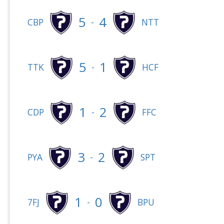
5
4
-
CBP
NTT
5
1
-
TTK
HCF
1
2
-
CDP
FFC
3
2
-
PYA
SPT
1
0
-
7FJ
BPU