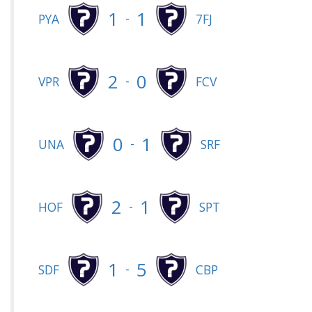
1
1
-
PYA
7FJ
2
0
-
VPR
FCV
0
1
-
UNA
SRF
2
1
-
HOF
SPT
1
5
-
SDF
CBP