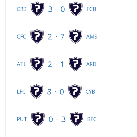
3
0
-
CRB
FCB
2
7
-
CFC
AMS
2
1
-
ATL
ARD
8
0
-
LFC
CYB
0
3
-
PUT
BFC