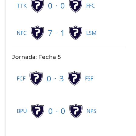
0
0
-
TTK
FFC
7
1
-
NFC
LSM
Jornada: Fecha 5
0
3
-
FCF
FSF
0
0
-
BPU
NPS