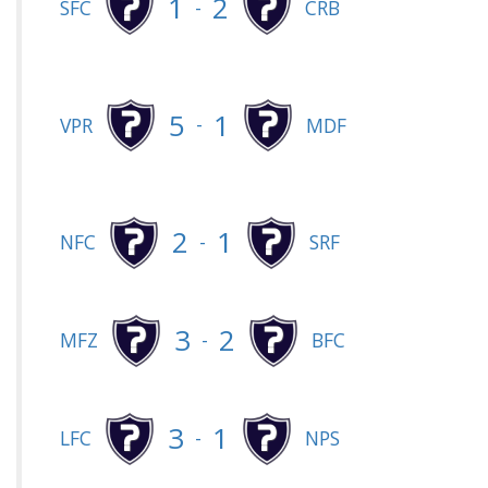
1
2
-
SFC
CRB
5
1
-
VPR
MDF
2
1
-
NFC
SRF
3
2
-
MFZ
BFC
3
1
-
LFC
NPS