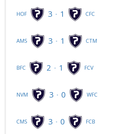
3
1
-
HOF
CFC
3
1
-
AMS
CTM
2
1
-
BFC
FCV
3
0
-
NVM
WFC
3
0
-
CMS
FCB