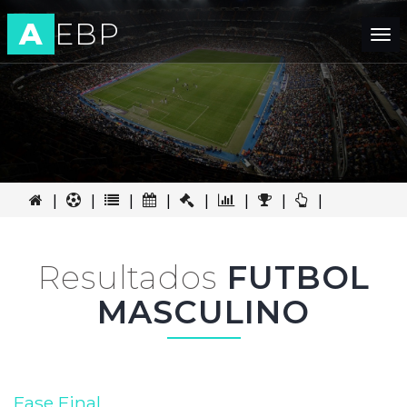
A
EBP
Tog
nav
|
|
|
|
|
|
|
|
Resultados
FUTBOL
MASCULINO
Fase Final