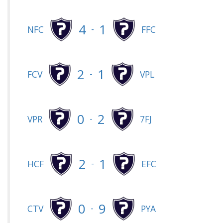
4
1
-
NFC
FFC
2
1
-
FCV
VPL
0
2
-
VPR
7FJ
2
1
-
HCF
EFC
0
9
-
CTV
PYA