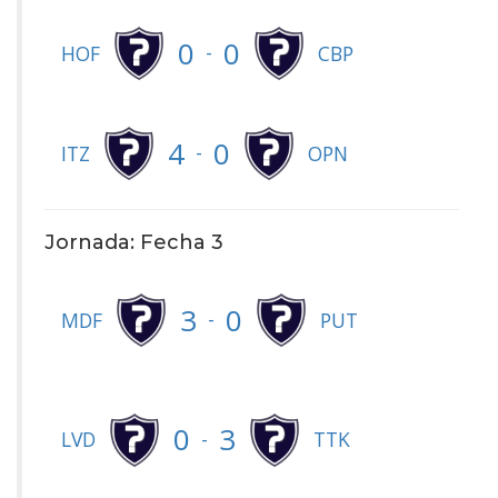
0
0
-
HOF
CBP
4
0
-
ITZ
OPN
Jornada: Fecha 3
3
0
-
MDF
PUT
0
3
-
LVD
TTK