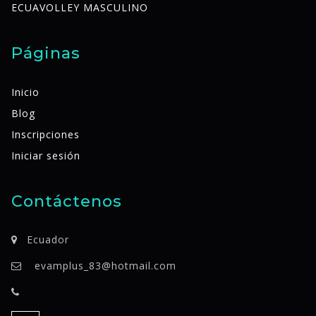
ECUAVOLLEY MASCULINO
Páginas
Inicio
Blog
Inscripciones
Iniciar sesión
Contáctenos
Ecuador
evamplus_83@hotmail.com