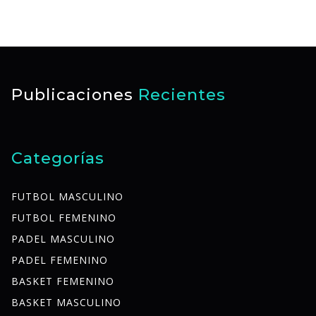
Publicaciones
Recientes
Categorías
FUTBOL MASCULINO
FUTBOL FEMENINO
PADEL MASCULINO
PADEL FEMENINO
BASKET FEMENINO
BASKET MASCULINO