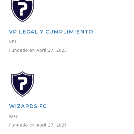
VP LEGAL Y CUMPLIMIENTO
VPL
Fundado en Abril 27, 2025
WIZARDS FC
WFC
Fundado en Abril 27, 2025