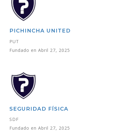
PICHINCHA UNITED
PUT
Fundado en Abril 27, 2025
SEGURIDAD FÍSICA
SDF
Fundado en Abril 27, 2025