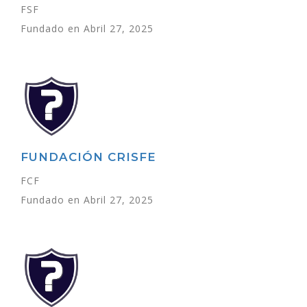
FSF
Fundado en Abril 27, 2025
FUNDACIÓN CRISFE
FCF
Fundado en Abril 27, 2025