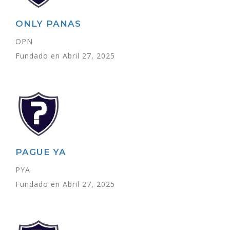
ONLY PANAS
OPN
Fundado en Abril 27, 2025
PAGUE YA
PYA
Fundado en Abril 27, 2025