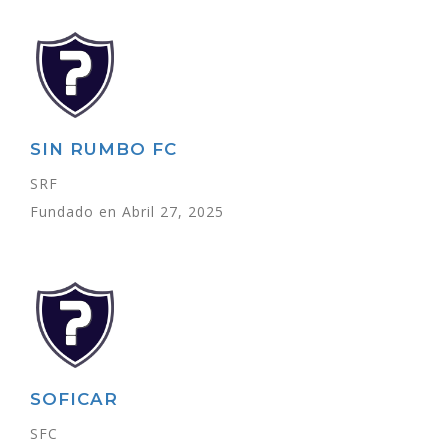
SIN RUMBO FC
SRF
Fundado en Abril 27, 2025
SOFICAR
SFC