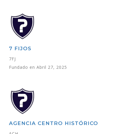
7 FIJOS
7FJ
Fundado en Abril 27, 2025
AGENCIA CENTRO HISTÓRICO
ACH